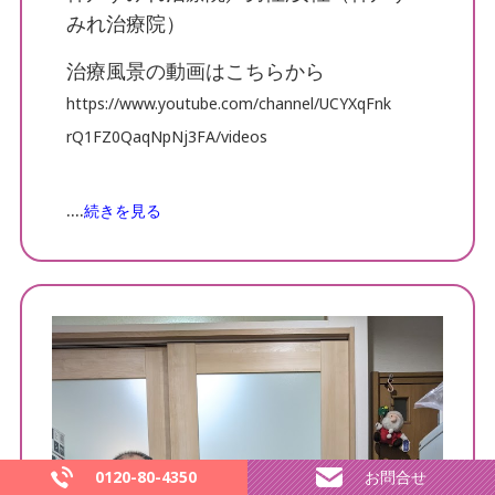
みれ治療院）
治療風景の動画はこちらから
神戸すみれ治療院の関連施設・事業
https://www.youtube.com/channel/UCYXqFnk
rQ1FZ0QaqNpNj3FA/videos
....
続きを見る
0120-80-4350
お問合せ