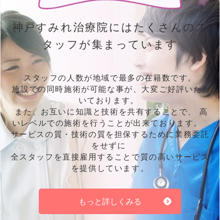
神
戸
す
み
れ
治
療
院
に
は
た
く
さ
ん
の
ス
タ
ッ
フ
が
集
ま
っ
て
い
ま
す
空き時間を有効活用出来る
スタッフの人数が地域で最多の在籍数です。
神戸すみれ治療院は地域最多のスタッフ在籍数であることから施
施設での同時施術が可能な事が、大変ご好評いただ
設へ複数同時派遣が可能となっております。複数名へ同時接受す
いております。
る事が可能となるのでタイムスケジュールのコントロールがし易
また、お互いに知識と技術を共有することで、 高
くなるとお喜びの声を頂いております。
いレベルでの施術を行うことが出来ております。
サービスの質・技術の質を担保するために業務委託
をせずに
6
その
全スタッフを直接雇用することで質の高いサービス
を提供しています。
もっと詳しくみる