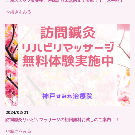
当院スタッフ黄先生、特殊詐欺未然防止で表彰！！ お手柄！
>>続きをみる
なかなか
改善しない痛み
など入居者様や利
用者様から相談されている
2024/02/21
退院後の自宅（施設）生活
への悩みをお持
訪問鍼灸リハビリマッサージの初回無料お試しのご案内！！
ちの方の不安を取り除いてあげたい
>>続きをみる
入居者様やご家族より個別の事業者で依頼