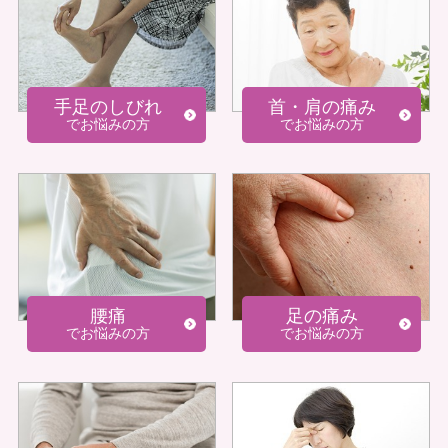
リハビリデイサービスについて
手足のしびれ
首・肩の痛み
訪問看護リハビリについて
でお悩みの方
でお悩みの方
代表メッセージ
神戸すみれ治療院では、訪問型の鍼灸治療院として、
患者様・ご家族の双方に負担のない治療をおこなうこ
腰痛
足の痛み
でお悩みの方
でお悩みの方
とができます。
神戸すみれ治療院では、併設して「神戸すみれ訪問看
護リハビリステーション」「神戸すみれリハビリデイ
サービス」を運営しています。神戸すみれ訪問看護リ
ハビリステーションでは、看護師や理学療法士・作業