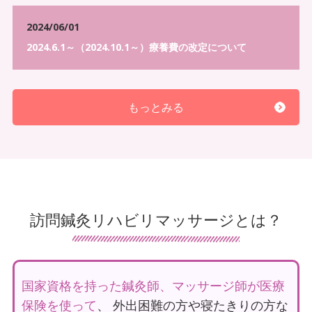
したい
2024/06/01
家族からのリハビリなどへの要望に応え、
2024.6.1～（2024.10.1～）療養費の改定について
目標～報告書も作ってくれる所を探してい
る
もっとみる
神戸すみれ治療院は初めての方や、お
悩みをお持ちの方に気軽に受けられる
無料体験をオススメしています。
訪問鍼灸リハビリマッサージとは？
鍼灸リハビリマッサージで
身体のバランスを整
え血行を改善することで寝たきりや麻痺など、
身体の不具合を感じている方も
少しずつ出来る
ことを増やしていく
ことができます。
国家資格を持った鍼灸師、マッサージ師が医療
保険を使って
、 外出困難の方や寝たきりの方な