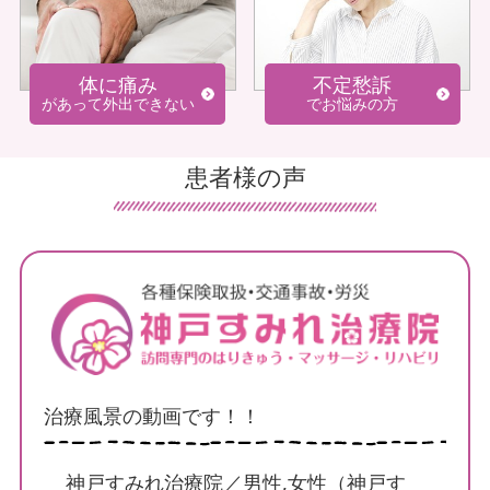
療法士などの有資格者が常駐しており、こまめに連携
を取りながら運営しております。
体に痛み
不定愁訴
鍼治療が必要な方の多くが、定期的な通院に負担を抱
があって外出できない
でお悩みの方
えてしまっているのではないでしょうか。当院では、
ご自宅に直接国家資格者がお伺いする訪問鍼灸となっ
ておりますので、病状や家族の状況によって通院が難
患者様の声
しい方もご負担なく治療をうけていただけます。
東洋医学と西洋医学を複合させた、鍼治マッサージリ
ハビリでは慢性化した身体の痛みを軽減し少しずつで
もできることを増やしていき、効果を期待することが
できます。患者様はもちろんのこと一緒に生活してい
る、ご家族様と関係者様の笑顔も増えるようお手伝い
をさせていただくことがもっとも大切なことと考えて
います。
治療風景の動画です！！
ご家族に充実した治療を受けさせてあげたいと考える
方も、神戸すみれ治療院にお任せ下さい。
神戸すみれ治療院／男性,女性（神戸す