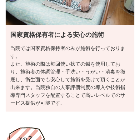
国家資格保有者による安心の施術
当院では国家資格保持者のみが施術を行っておりま
す。
また、施術の際は毎回使い捨ての鍼を使用してお
長期運営の実績
り、施術者の体調管理・手洗い・うがい・消毒を徹
底し、衛生面でも安心して施術を受けて頂くことが
神戸すみれ治療院はこの地域では一番古くから運営をしており、
出来ます。当院独自の人事評価制度の導入や技術指
長年の経験とノウハウをもとに安定してレベルの高いサービスを
導専門スタッフを配置することで高いレベルでのサ
提供し続けております。接遇などの研修もしっかりしておりま
ービス提供が可能です。
す。
2
その
2
その