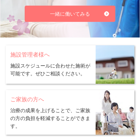
一緒に働いてみる
施設管理者様へ
総合的なサービス
施設スケジュールに合わせた施術が
可能です。ぜひご相談ください。
神戸すみれ治療院では訪問看護・リハビリデイサービスなどの事
業を並行しておこなっておりますので、訪問看護に関するご相談
を頂いたり各種サービスをスムーズに受けていただくことが出来
ご家族の方へ
ます。
治療の成果を上げることで、ご家族
の方の負担を軽減することができま
7
その
す。