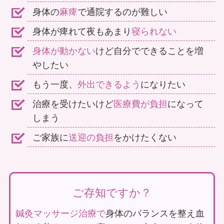
身体の
麻痺
で通院するのが難しい
導入施設の声
身体が痺れて夜もあまり
寝られない
身体が動かない
けど自分でできることを増
やしたい
もう一度、
外出できるよう
になりたい
治療を受けたいけど
医療費が負担
になって
しまう
年間治療回数
居宅事業所連携先
38,000
112
ご家族に
送迎の負担
をかけたくない
ご存知ですか？
鍼灸マッサージ治療で
身体のバランスを整え血
往診提携先施設
医療機関連携先