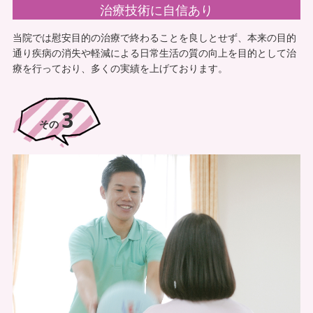
治療技術に自信あり
ていただいていたという訪問鍼灸マッサージの方が治
当院では慰安目的の治療で終わることを良しとせず、本来の目的
療にこられていましたので、制度自体は知っていまし
通り疾病の消失や軽減による日常生活の質の向上を目的として治
た。
療を行っており、多くの実績を上げております。
そのマッサージの方に別の入居者様もお願いしようと
3
したのですが、なかなか施術時間のタイミングが合わ
その
ず、その時に以前チラシを頂いていたすみれさんにお
願いしたのがきっかけです。
入居者様によって食事の時間やレクリエーション、入
浴日などが各々あり、施術時間のタイミングが難しい
入居者様もいらっしゃるのですが、すみれさんは個別
にしっかり対応してくれ施設としても利用者様のニー
ズに応えることが出来てとてもありがたく思っていま
す。