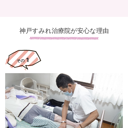
※老建入所中（ショートステイ中は可）、病院入院中、デイサー
ビス利用時間中は医療保険での利用は出来ません。
神戸すみれ治療院が安心な理由
もっとみる
1
その
神戸すみれ治療院が選ばれる理由
1
その