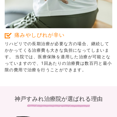
ビリマッサージをされていた神戸すみれ治療院さんを
紹介してもらい相談したところ、鍼灸やマッサージ以
外にも歩行訓練やリハビリもして頂けるとの事で早速
依頼させていただきました。
痛みやしびれが辛い
施術の詳しい内容はわかりませんが、腰や足を治療し
リハビリでの長期治療が必要な方の場合、継続して
かかってくる治療費も大きな負担になってしまいま
た後、トレーニングや歩行訓練をされておられまし
す。 当院では、医療保険を適用した治療が可能とな
た。ある時、廊下ですみれさんと歩行訓練を頑張られ
っていますので、1回あたりの治療費は数百円と最小
限の費用で治療を行うことができます。
ているのを見かけることがあり、その時の入居者様の
笑顔がとてもよく印象に残っています。その方は、そ
の後安定して杖歩行で転倒することなく過ごされてい
神戸すみれ治療院が選ばれる理由
ました。
それから数年たち今は三十人近くの入居者様をお願い
しております。すみれさんはスタッフ数も多いので、