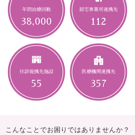
無料体験を確認する
年間治療回数
居宅事業所連携先
38,000
112
診療メニュー・料金
症状別のお悩みについて
往診提携先施設
医療機関連携先
55
357
手足のしびれ
首・肩の痛み
こんなことでお困りではありませんか？
でお悩みの方
でお悩みの方