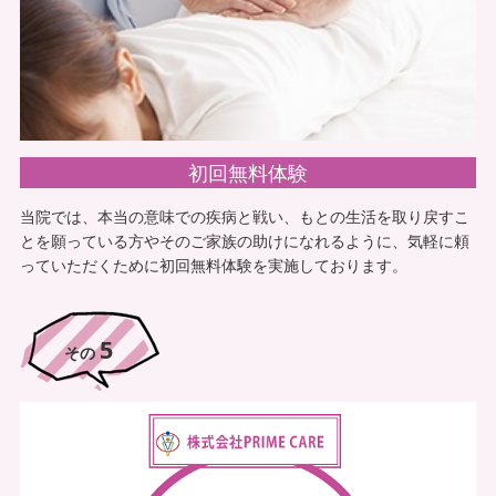
初回無料体験
当院では、本当の意味での疾病と戦い、もとの生活を取り戻すこ
とを願っている方やそのご家族の助けになれるように、気軽に頼
介護保険の枠がいっぱいでも医療保険
っていただくために初回無料体験を実施しております。
で訪問鍼灸リハビリマッサージは受け
ることができます。
明石居宅介護事業所 ケアマネージャー様
5
その
ご感想
私はある要介護の利用者様を担当していました。その