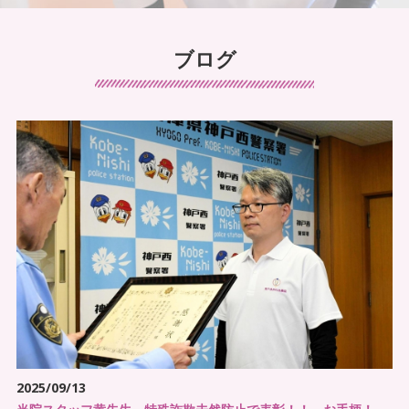
訪問看護について
お知らせ
ブログ
2025/09/13
手足のしびれでお悩み
当院スタッフ黄先生、特殊詐欺未然防止で表彰！！
首・肩こりでお悩み
お知らせ
2024/09/28
腰痛でお悩み
☆2024年10月1日からの料金改定について☆
足の痛みでお悩み
ご案内
体の痛みでお悩み
2024/06/01
2024.6.1～（2024.10.1～）療養費の改定について
不定愁訴
こんなことでお困りではありませんか？
2025/09/13