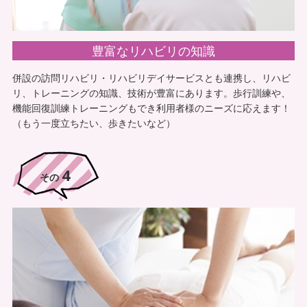
また、施設に出入りする際、大きな声であいさつされ
る姿勢は施設としても見らなわなければといつも感心
豊富なリハビリの知識
しています。これからもよろしくお願いします。
併設の訪問リハビリ・リハビリデイサービスとも連携し、リハビ
リ、トレーニングの知識、技術が豊富にあります。歩行訓練や、
すみれ治療院から一言
機能回復訓練トレーニングもでき利用者様のニーズに応えます！
（もう一度立ちたい、歩きたいなど）
当院では複数名のスタッフを同時派遣する事が可能で
あるため、施設様のご予定やレクの邪魔をすることが
4
その
ありません。