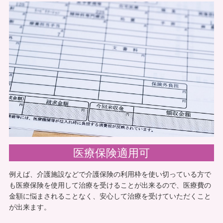
やトレーニングをしてくれると利用者様はとても喜ば
れておられます。歩行状態も徐々に良くなってきてい
ますし、月ごとに利用者様の状態を記載した報告書を
出してくださったり、何か変化があると電話で報告し
てくださるのが私たちにとってはとても有難いです
ね。
すみれ治療院から一言
医療保険適用可
介護保険の枠がいっぱいでも、訪問鍼灸リハビリマッ
サージは医療保険を使う制度ですので、安心してご利
例えば、介護施設などで介護保険の利用枠を使い切っている方で
用ください。
も医療保険を使用して治療を受けることが出来るので、医療費の
金額に悩まされることなく、安心して治療を受けていただくこと
が出来ます。