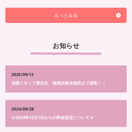
を受けることで
手間
がかかっている
もっとみる
リハビリ・鍼灸マッサージ治療を
どこに依
頼をすれば良いか
迷っている
医療機関への連携やドクターへの報告書な
お知らせ
どを事業所でまとめて
一気通貫
でできるよ
うにしたい
慰安目的ではなく
本気で改善したい
信用出
来る事業者に依頼したい
2025/09/13
当院スタッフ黄先生、特殊詐欺未然防止で表彰！！
独居の方や認知症のある方の
訪問治療
をで
きるところを探している。
リハビリをしたいが
介護保険の枠が一杯
な
2024/09/28
状態
☆2024年10月1日からの料金改定について☆
実績豊富な所で
歩行訓練やトレーニングを