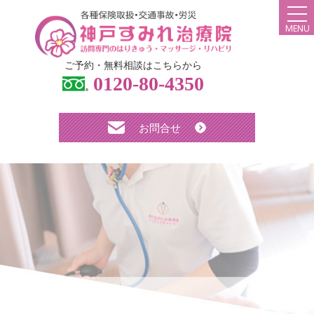
MENU
ご予約・無料相談はこちらから
個人の方へ
0120-80-4350
ご本人様・ご家族様
お問合せ
法人の方へ
ケアマネージャー様・各施設ご関係者様
HOME
弊社について
スタッフ紹介
診療メニュー・料金