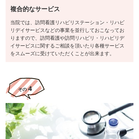
リ、トレーニングの知識、技術が豊富にあります。歩行訓練や、
複合的なサービス
機能回復訓練トレーニングをでき利用者様のニーズに応えます！
（もう一度立ちたい、歩きたいなど）
当院では、訪問看護リハビリステーション・リハビ
リデイサービスなどの事業を並行しておこなってお
りますので、訪問看護や訪問リハビリ・リハビリデ
4
その
イサービスに関するご相談を頂いたり各種サービス
をスムーズに受けていただくことが出来ます。
4
その