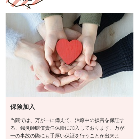
治療技術に自信あり
保険加入
神戸すみれ治療院では慰安目的の治療で終わることを良しとせ
ず、本来の目的通り疾病の消失や軽減による日常生活の質の向上
当院では、万が一に備えて、治療中の損害を保証す
を目的として、講師指導の元、日々治療技術を高め、多くの実績
る、鍼灸師賠償責任保険に加入しております。万が
を上げております。
一の事故の際にも手厚い保証を行うことが出来ま