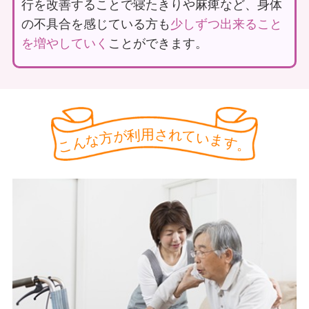
行を改善することで寝たきりや麻痺など、身体
55
357
の不具合を感じている方も
少しずつ出来ること
を増やしていく
ことができます。
用
さ
利
れ
が
て
方
い
な
ま
ん
す
こ
。
リハビリやトレーニングの知識も豊富
にあります