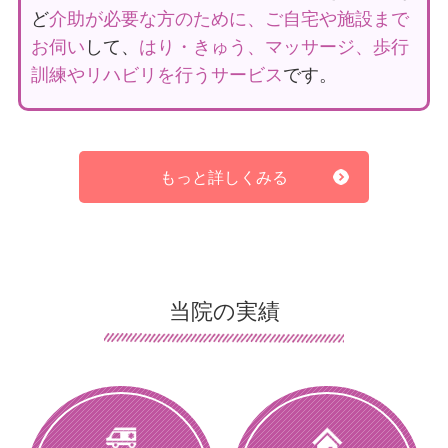
手足のマヒ、寝たきり、認知症での歩行困難の
ど
介助が必要な方のために、ご自宅や施設まで
症状
を和らげ、改善する事で施設スタッフ様の
お伺い
して、
はり・きゅう、マッサージ、歩行
介護負担の軽減をお手伝いします。また豊富な
訓練やリハビリを行うサービス
です。
ノウハウを元に治療から術後のリハビリまで幅
広い対応が可能です。
もっと詳しくみる
また、当院では
医療保険を適用
する事が可能な
ので、
介護保険の枠を心配する必要はありませ
ん。
2回目以降も160～430円前後
なのでご負担少な
当院の実績
く受け続けることが可能です。
まずはお気軽にお問い合わせ下さい。