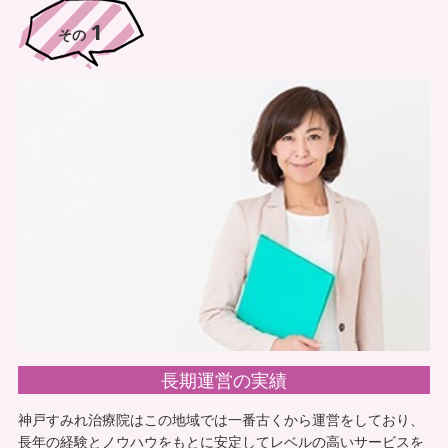
1
様々な状況にも対応してくれて、我々も非常に助かっ
その
ております。また職員と密に連携をとって施術を進め
てくれているので安心です。今後も引き続き入居者様
により良いものを提供できるよう共に進んでまいりた
いと思います。どうぞよろしくお願い致します。
すみれ治療院から一言
鍼灸リハビリマッサージはもちろんトレーニングや歩
行に対する知識や技術も豊富に持っております。
長期運営の実績
神戸すみれ治療院はこの地域では一番古くから運営をしており、
長年の経験とノウハウをもとに安定してレベルの高いサービスを