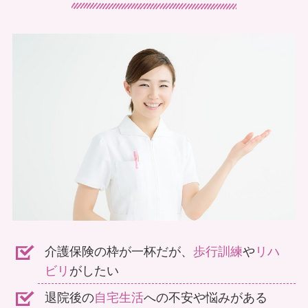
腰痛
足の痛み
でお悩みの方
でお悩みの方
介護保険の枠が一杯だが、
歩行訓練
や
リハ
体に痛み
不定愁訴
ビリ
がしたい
があって外出できない
でお悩みの方
退院後の
自宅生活
への不安や悩みがある