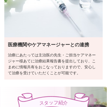
初回無料体験
神戸すみれ治療院では本当の意味での疾病と戦い、もとの生活を
取り戻すことを願っている方やそのご家族の助けになれるよう
に、気軽に頼っていただくために初回無料体験を実施しておりま
す。
医療機関やケアマネージャーとの連携
5
その
治療にあたっては主治医の先生・ご担当ケアマネー
ジャー様あてに治療結果報告書を提出しており、こ
まめに情報共有をおこなっておりますので、安心し
て治療を受けていただくことが可能です。
ッ
フ
タ
紹
ス
介