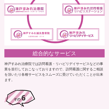
方は脳梗塞後遺症の片麻痺があり外出は車いす、室内
は杖歩行という状態の方で転倒リスクの高い方でし
た。自宅でのリハビリを利用したいが色々なサービス
を利用しており点数が足りない状態で悩んでいたとこ
ろ、同僚の職員にすみれさんの存在を聞き連絡してみ
ました。
総合的なサービス
最初はそのようなサービスがあることを全く知りませ
神戸すみれ治療院では訪問看護・リハビリデイサービスなどの事
んでした。初回に無料体験が有るとの事でしたのでそ
業を並行しておこなっておりますので、訪問看護に関するご相談
こに私も同席し、利用者様と一緒に色々と説明を聞か
を頂いたり各種サービスをスムーズに受けていただくことが出来
ます。
せて頂いたのですが、そのような制度があるなら早く
利用しておけば良かったと思います。
6
その後かかりつけ医の先生から同意書をいただき、治
その
療を開始しました。麻痺側の治療だけでなくリハビリ