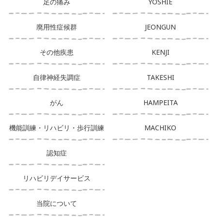
足の痛み
YOSHIE
廃用性症候群
JEONGUN
その他疾患
KENJI
自律神経失調症
TAKESHI
がん
HAMPEITA
機能訓練・リハビリ・歩行訓練
MACHIKO
認知症
リハビリデイサービス
当院について