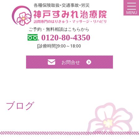
MENU
HOME
ご予約・無料相談はこちらから
0120-80-4350
弊社について
[診療時間]9:00～18:00
スタッフ紹介
お問合せ
診療メニュー・料金
よくある質問
無料体験について
ブログ
求人について
お知らせ
ブログ