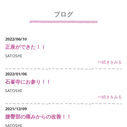
患者様の声
ブログ
導入施設の声
保険について
2022/06/10
交通事故治療
正座ができた！！
SATOSHI
鍼灸について
>>続きをみる
マッサージ・リハビリについて
2022/01/06
石峯寺にお参り！！
デイサービスについて
SATOSHI
訪問看護について
>>続きをみる
手足のしびれでお悩み
2021/12/09
腰臀部の痛みからの改善！！
首・肩こりでお悩み
SATOSHI