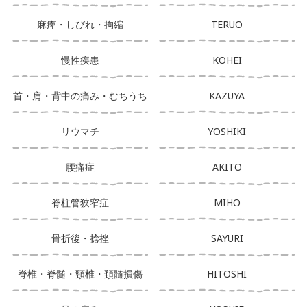
麻痺・しびれ・拘縮
TERUO
慢性疾患
KOHEI
首・肩・背中の痛み・むちうち
KAZUYA
リウマチ
YOSHIKI
腰痛症
AKITO
脊柱管狭窄症
MIHO
骨折後・捻挫
SAYURI
脊椎・脊髄・頸椎・頚髄損傷
HITOSHI