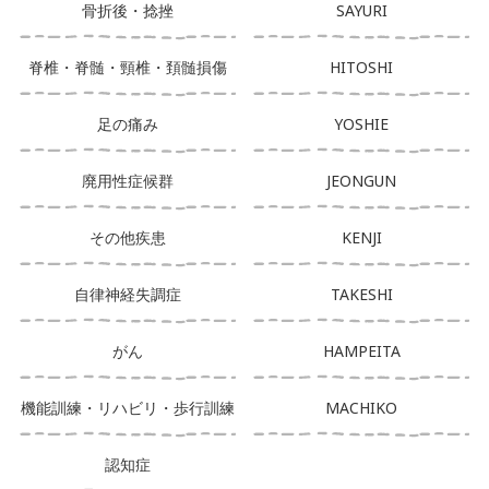
骨折後・捻挫
SAYURI
脊椎・脊髄・頸椎・頚髄損傷
HITOSHI
足の痛み
YOSHIE
廃用性症候群
JEONGUN
その他疾患
KENJI
自律神経失調症
TAKESHI
がん
HAMPEITA
機能訓練・リハビリ・歩行訓練
MACHIKO
認知症