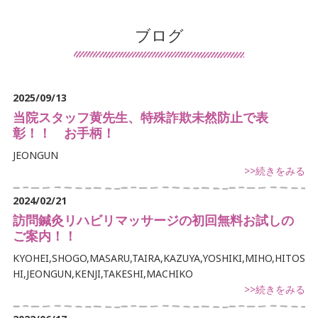
患者様の声
ブログ
導入施設の声
保険について
2025/09/13
交通事故治療
当院スタッフ黄先生、特殊詐欺未然防止で表
彰！！ お手柄！
鍼灸について
JEONGUN
>>続きをみる
マッサージ・リハビリについて
2024/02/21
デイサービスについて
訪問鍼灸リハビリマッサージの初回無料お試しの
ご案内！！
訪問看護について
KYOHEI,SHOGO,MASARU,TAIRA,KAZUYA,YOSHIKI,MIHO,HITOS
手足のしびれでお悩み
HI,JEONGUN,KENJI,TAKESHI,MACHIKO
>>続きをみる
首・肩こりでお悩み