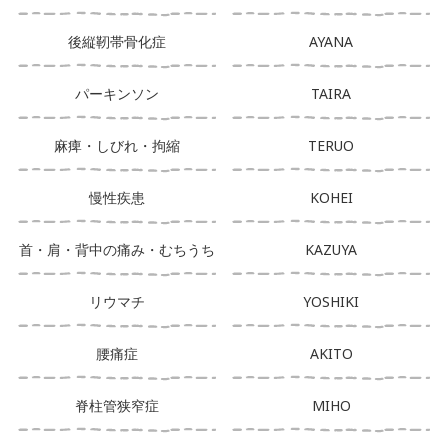
後縦靭帯骨化症
AYANA
パーキンソン
TAIRA
麻痺・しびれ・拘縮
TERUO
慢性疾患
KOHEI
首・肩・背中の痛み・むちうち
KAZUYA
リウマチ
YOSHIKI
腰痛症
AKITO
脊柱管狭窄症
MIHO