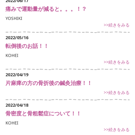
2022/06/17
腰痛でお悩み
痛みで運動量が減ると。。。！？
足の痛みでお悩み
YOSHIKI
>>続きをみる
体に痛みでお悩み
2022/05/16
不定愁訴
転倒後のお話！！
KOHEI
>>続きをみる
2022/04/19
片麻痺の方の骨折後の鍼灸治療！！
>>続きをみる
2022/04/18
骨密度と骨粗鬆症について！！
KOHEI
>>続きをみる