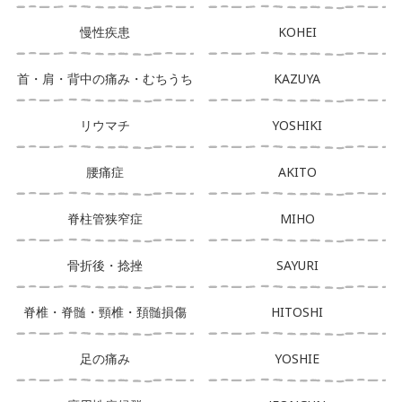
慢性疾患
KOHEI
首・肩・背中の痛み・むちうち
KAZUYA
リウマチ
YOSHIKI
腰痛症
AKITO
脊柱管狭窄症
MIHO
骨折後・捻挫
SAYURI
脊椎・脊髄・頸椎・頚髄損傷
HITOSHI
足の痛み
YOSHIE