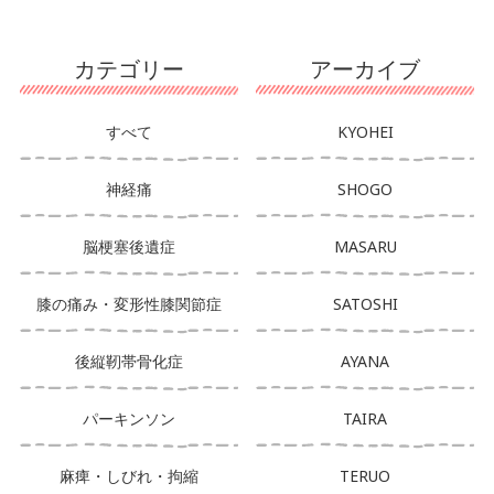
カテゴリー
アーカイブ
すべて
KYOHEI
神経痛
SHOGO
脳梗塞後遺症
MASARU
膝の痛み・変形性膝関節症
SATOSHI
後縦靭帯骨化症
AYANA
パーキンソン
TAIRA
麻痺・しびれ・拘縮
TERUO