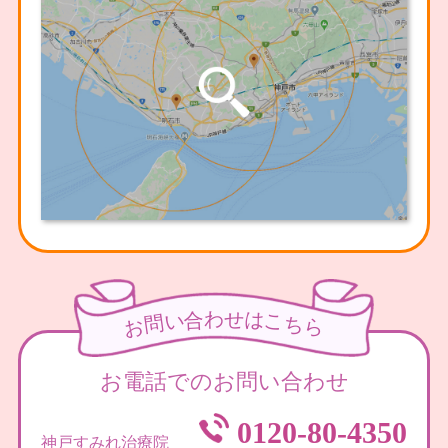
わ
せ
合
は
い
こ
問
ち
お
ら
お電話でのお問い合わせ
0120-80-4350
神戸すみれ治療院