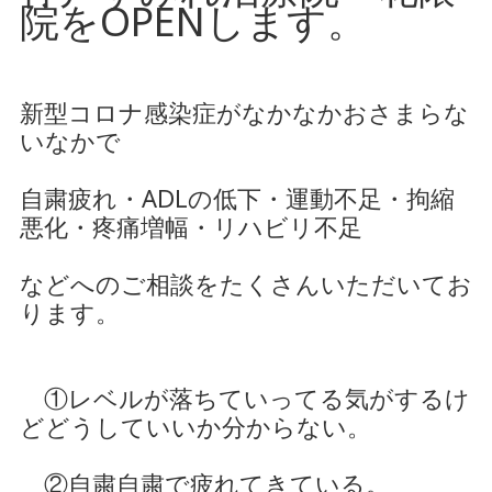
院をOPENします。
腰痛でお悩み
足の痛みでお悩み
新型コロナ感染症がなかなかおさまらな
体に痛みでお悩み
いなかで
不定愁訴
自粛疲れ・
ADLの低下・運動不足・拘縮
悪化・疼痛増幅・リハビリ不足
などへの
ご相談をたくさんいただいてお
ります。
①レベルが落ちていってる気がするけ
どどうしていいか分からない。
②自粛自粛で疲れてきている。