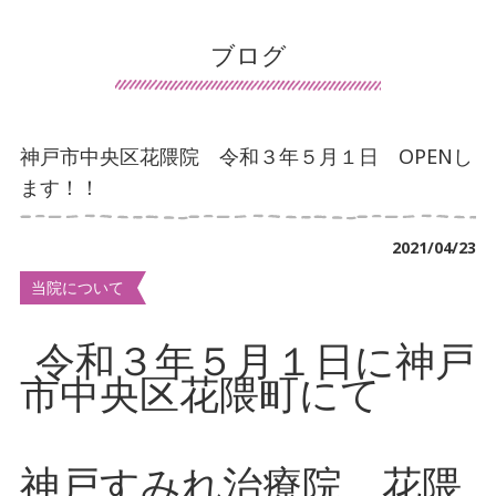
患者様の声
ブログ
導入施設の声
保険について
神戸市中央区花隈院 令和３年５月１日 OPENし
交通事故治療
ます！！
鍼灸について
2021/04/23
マッサージ・リハビリについて
当院について
デイサービスについて
令和３年５月１日に神戸
訪問看護について
市中央区花隈町にて
手足のしびれでお悩み
首・肩こりでお悩み
神戸すみれ治療院 花隈