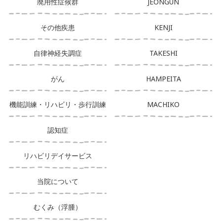
廃用性症候群
JEONGUN
その他疾患
KENJI
自律神経失調症
TAKESHI
がん
HAMPEITA
機能訓練・リハビリ・歩行訓練
MACHIKO
認知症
リハビリデイサービス
当院について
むくみ（浮腫）