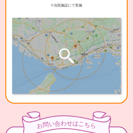
※当院施設にて実施
わ
せ
合
は
い
こ
問
ち
お
ら