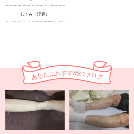
むくみ（浮腫）
す
す
お
め
に
の
た
ブ
な
ロ
あ
グ