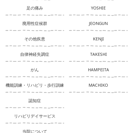
足の痛み
YOSHIE
廃用性症候群
JEONGUN
その他疾患
KENJI
自律神経失調症
TAKESHI
がん
HAMPEITA
機能訓練・リハビリ・歩行訓練
MACHIKO
認知症
リハビリデイサービス
当院について