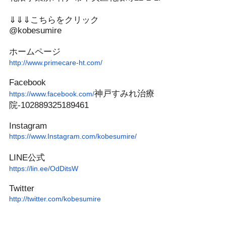
⇓⇓⇓こちらをクリック
@kobesumire
ホームページ
http://www.primecare-ht.com/
Facebook
神戸すみれ
治療
https://www.facebook.com/
院-102889325189461
Instagram
https://www.Instagram.com/
kobesumire/
LINE公式
https://lin.ee/OdDitsW
Twitter
http://twitter.com/kobesumire