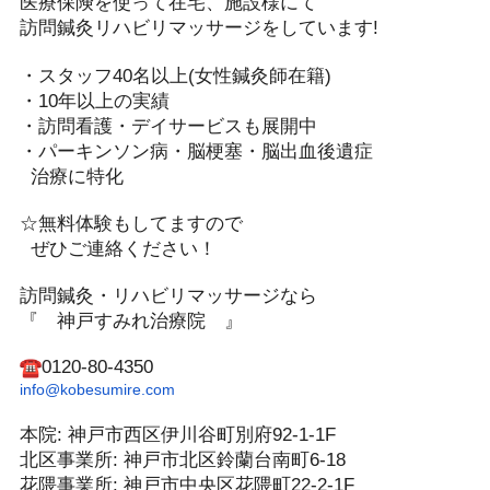
医療保険を使って在宅、施設様にて
訪問鍼灸リハビリマッサージをしています!️
・スタッフ40名以上(女性鍼灸師在籍)
・10年以上の実績
・訪問看護・デイサービスも展開中
・パーキンソン病・脳梗塞・脳出血後遺症
治療に特化
☆無料体験もしてますので
ぜひご連絡ください！️
訪問鍼灸・リハビリマッサージなら
『 神戸すみれ治療院 』
0120-80-4350
info@kobesumire.com
本院: 神戸市西区伊川谷町別府92-1-1F
北区事業所: 神戸市北区鈴蘭台南町6-18
花隈事業所: 神戸市中央区花隈町22-2-1F