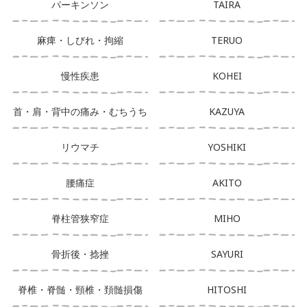
パーキンソン
TAIRA
麻痺・しびれ・拘縮
TERUO
慢性疾患
KOHEI
首・肩・背中の痛み・むちうち
KAZUYA
リウマチ
YOSHIKI
腰痛症
AKITO
脊柱管狭窄症
MIHO
骨折後・捻挫
SAYURI
脊椎・脊髄・頸椎・頚髄損傷
HITOSHI