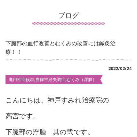
患者様の声
ブログ
導入施設の声
保険について
下腿部の血行改善とむくみの改善には鍼灸治
交通事故治療
療！！
鍼灸について
2022/02/24
マッサージ・リハビリについて
廃用性症候群,自律神経失調症,むくみ（浮腫）
デイサービスについて
こんにちは、神戸すみれ治療院の
訪問看護について
高宮です。
手足のしびれでお悩み
首・肩こりでお悩み
下腿部の浮腫 其の弐です。