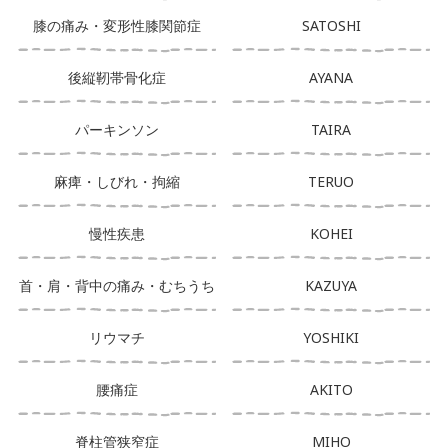
膝の痛み・変形性膝関節症
SATOSHI
後縦靭帯骨化症
AYANA
パーキンソン
TAIRA
麻痺・しびれ・拘縮
TERUO
慢性疾患
KOHEI
首・肩・背中の痛み・むちうち
KAZUYA
リウマチ
YOSHIKI
腰痛症
AKITO
脊柱管狭窄症
MIHO