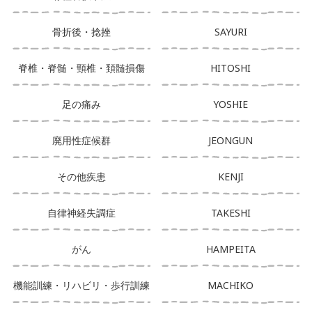
骨折後・捻挫
SAYURI
脊椎・脊髄・頸椎・頚髄損傷
HITOSHI
足の痛み
YOSHIE
廃用性症候群
JEONGUN
その他疾患
KENJI
自律神経失調症
TAKESHI
がん
HAMPEITA
機能訓練・リハビリ・歩行訓練
MACHIKO