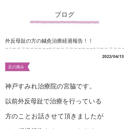
患者様の声
ブログ
導入施設の声
保険について
外反母趾の方の鍼灸治療経過報告！！
交通事故治療
2022/04/13
鍼灸について
足の痛み
マッサージ・リハビリについて
デイサービスについて
神戸すみれ治療院の宮脇です。
訪問看護について
以前外反母趾で治療を行っている
手足のしびれでお悩み
方のことお話させて頂きましたが
首・肩こりでお悩み