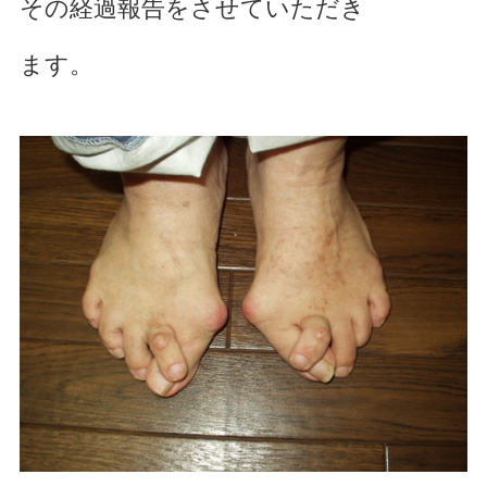
その経過報告をさせていただき
腰痛でお悩み
ます。
足の痛みでお悩み
体に痛みでお悩み
不定愁訴