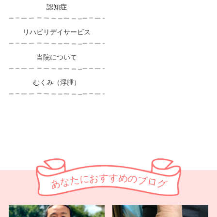
認知症
リハビリデイサービス
当院について
むくみ（浮腫）
す
す
お
め
に
の
た
ブ
な
ロ
あ
グ