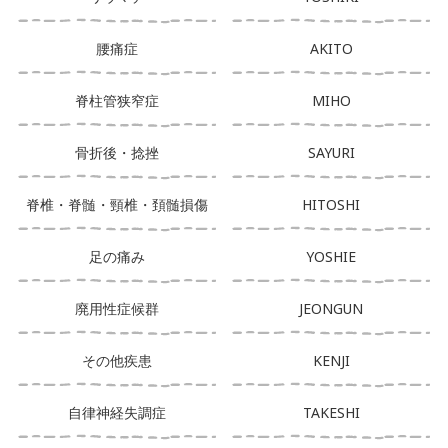
腰痛症
AKITO
脊柱管狭窄症
MIHO
骨折後・捻挫
SAYURI
脊椎・脊髄・頸椎・頚髄損傷
HITOSHI
足の痛み
YOSHIE
廃用性症候群
JEONGUN
その他疾患
KENJI
自律神経失調症
TAKESHI