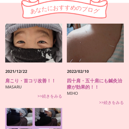
す
す
お
め
に
の
た
ブ
な
ロ
あ
グ
2021/12/22
2022/02/10
肩こり・首コリ改善！！
四十肩・五十肩にも鍼灸治
療が効果的！！
MASARU
MIHO
>>続きをみる
>>続きをみる