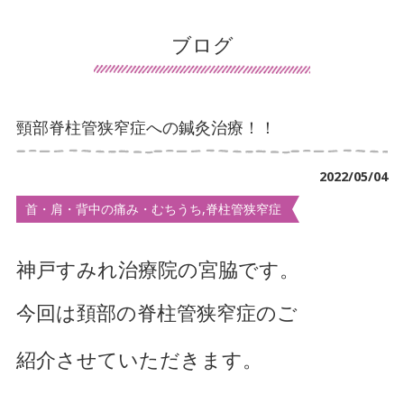
患者様の声
ブログ
導入施設の声
保険について
頸部脊柱管狭窄症への鍼灸治療！！
交通事故治療
2022/05/04
鍼灸について
首・肩・背中の痛み・むちうち,脊柱管狭窄症
マッサージ・リハビリについて
デイサービスについて
神戸すみれ治療院の宮脇です。
訪問看護について
今回は頚部の脊柱管狭窄症のご
手足のしびれでお悩み
紹介させていただきます。
首・肩こりでお悩み