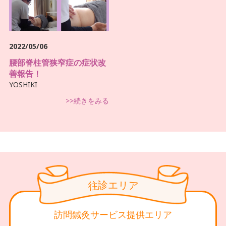
2022/05/06
腰部脊柱管狭窄症の症状改
善報告！
YOSHIKI
>>続きをみる
診
リ
エ
往
ア
訪問鍼灸サービス提供エリア