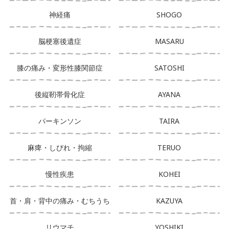
神経痛
SHOGO
脳梗塞後遺症
MASARU
膝の痛み・変形性膝関節症
SATOSHI
後縦靭帯骨化症
AYANA
パーキンソン
TAIRA
麻痺・しびれ・拘縮
TERUO
慢性疾患
KOHEI
首・肩・背中の痛み・むちうち
KAZUYA
リウマチ
YOSHIKI