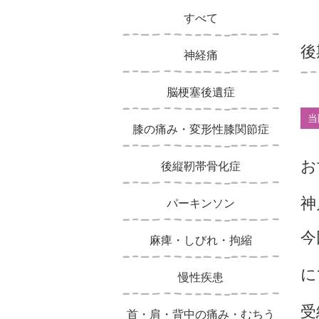
すべて
後
神経痛
脳梗塞後遺症
当
膝の痛み・変形性膝関節症
お
後縦靭帯骨化症
神
パーキンソン
今
麻痺・しびれ・拘縮
に
慢性疾患
受
首・肩・背中の痛み・むちう