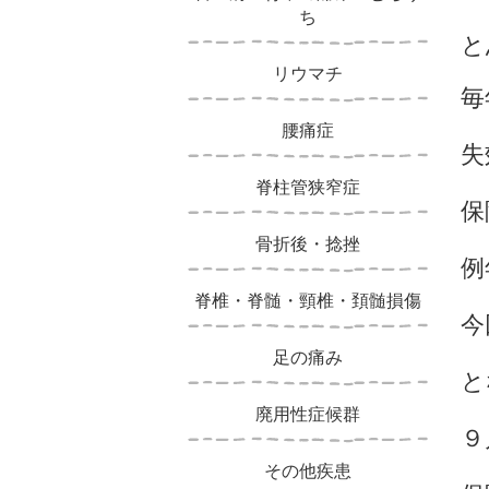
ち
と
リウマチ
毎
腰痛症
失
脊柱管狭窄症
保
骨折後・捻挫
例
脊椎・脊髄・頸椎・頚髄損傷
今
足の痛み
と
廃用性症候群
９
その他疾患