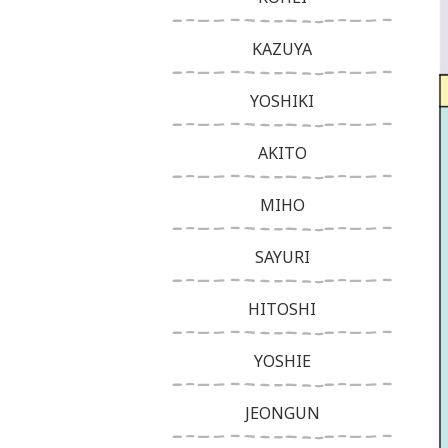
KAZUYA
YOSHIKI
AKITO
MIHO
SAYURI
HITOSHI
YOSHIE
JEONGUN