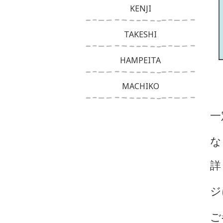
KENJI
TAKESHI
HAMPEITA
MACHIKO
一
な
詳
ジ
ご