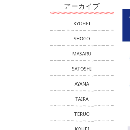
アーカイブ
KYOHEI
SHOGO
MASARU
SATOSHI
AYANA
TAIRA
TERUO
KOHEI