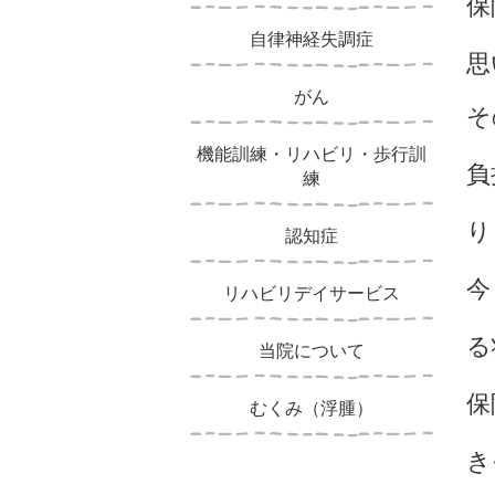
保
自律神経失調症
思
がん
そ
機能訓練・リハビリ・歩行訓
負
練
り
認知症
今
リハビリデイサービス
る
当院について
保
むくみ（浮腫）
き