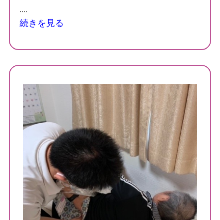
....
ており、力も入り辛い状況ですので継続して治療を行
っております。
続きを見る
N様より、【いつも親身なって相談に乗って頂けた
り、身体が少しでも良くなるようにアドバイスを貰え
るので助かっています。治療を行っていただく際に、
その日に痛みが出ている個所を的確に治療していただ
けることで身体が動かしやすくなり日常生活が送りや
すくなっています。
これからも何かあれば相談させてください！】とのお
声を頂いています。