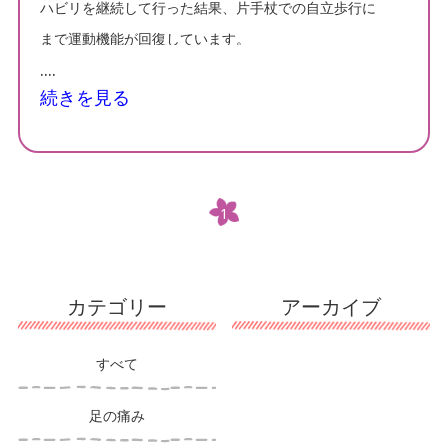
ハビリを継続して行った結果、片手杖での自立歩行に
まで運動機能が回復しています。
....
現在は元々腰痛持ちであった事もあり、軽い脊柱管狭
窄の診断も受けている状態で、歩行は出来るものの腰
続きを見る
部の怠さに加えて間欠性跛行
(
一定の距離を歩くと、
下肢に痛みや痺れ、疲労感が現れ歩行が困難になる
)
が現れていますので腰部の治療を主に行っています。
患者様は脳梗塞後の治療によって自立歩行出来るまで
に回復して生活の質が向上してはいますが、歩行の姿
1
勢等で各部に負担がかかり、行動の幅が広がる事で身
体各部に負担がかかる事も増えているのが現実です。
引き続き、現在の症状、これから現れるであろう問題
カテゴリー
アーカイブ
と上手く付き合いながら、より快適に日常生活を過ご
していただける様にお手伝い出来たらと考えておりま
すべて
す。
足の痛み