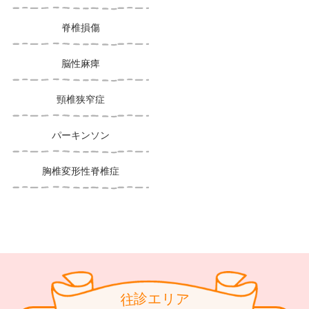
脊椎損傷
脳性麻痺
頸椎狭窄症
パーキンソン
胸椎変形性脊椎症
診
リ
エ
往
ア