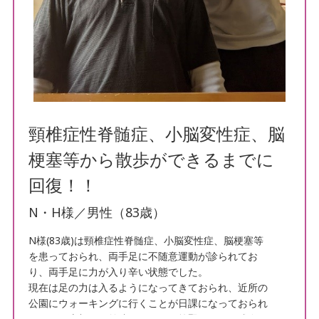
頸椎症性脊髄症、小脳変性症、脳
梗塞等から散歩ができるまでに
回復！！
N・H様／男性（83歳）
N様(83歳)は頸椎症性脊髄症、小脳変性症、脳梗塞等
を患っておられ、両手足に不随意運動が診られてお
り、両手足に力が入り辛い状態でした。
現在は足の力は入るようになってきておられ、近所の
公園にウォーキングに行くことが日課になっておられ
ます。頚肩部から前腕にかけての筋緊張はまだ残存し