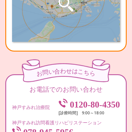
わ
せ
合
は
い
こ
問
ち
お
ら
お電話でのお問い合わせ
0120-80-4350
神戸すみれ治療院
[診療時間] 9:00～18:00
神戸すみれ訪問看護リハビリステーション