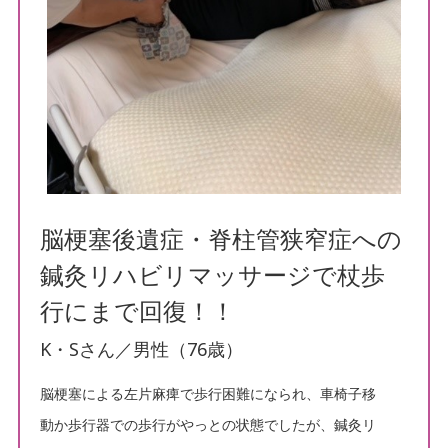
脳梗塞後遺症・脊柱管狭窄症への
鍼灸リハビリマッサージで杖歩
行にまで回復！！
K・Sさん／男性（76歳）
脳梗塞による左片麻痺で歩行困難になられ、車椅子移
動か歩行器での歩行がやっとの状態でしたが、鍼灸リ