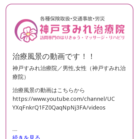
患者様の声
導入施設の声
保険について
交通事故治療
治療風景の動画です！！
鍼灸について
神戸すみれ治療院／男性,女性（神戸すみれ治
療院）
マッサージ・リハビリについて
治療風景の動画はこちらから
デイサービスについて
https://www.youtube.com/channel/UC
訪問看護について
YXqFnkrQ1FZ0QaqNpNj3FA/videos
手足のしびれでお悩み
....
首・肩こりでお悩み
続きを見る