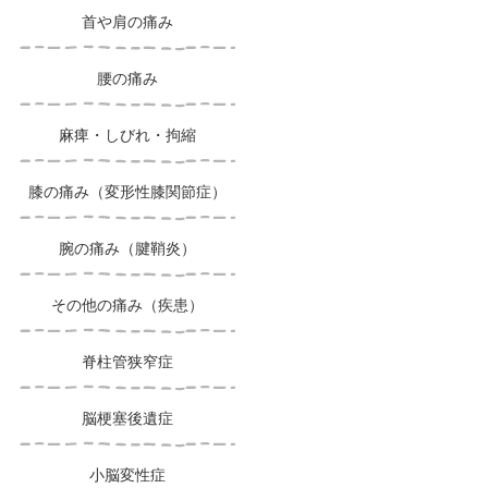
首や肩の痛み
腰の痛み
麻痺・しびれ・拘縮
膝の痛み（変形性膝関節症）
腕の痛み（腱鞘炎）
その他の痛み（疾患）
脊柱管狭窄症
脳梗塞後遺症
小脳変性症