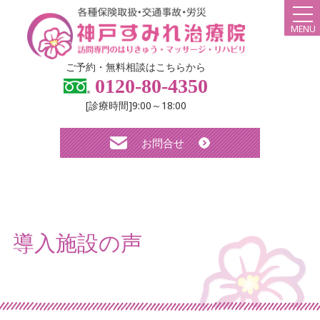
MENU
HOME
ご予約・無料相談はこちらから
0120-80-4350
弊社について
[診療時間]9:00～18:00
スタッフ紹介
お問合せ
診療メニュー・料金
よくある質問
無料体験について
導入施設の声
求人について
お知らせ
ブログ