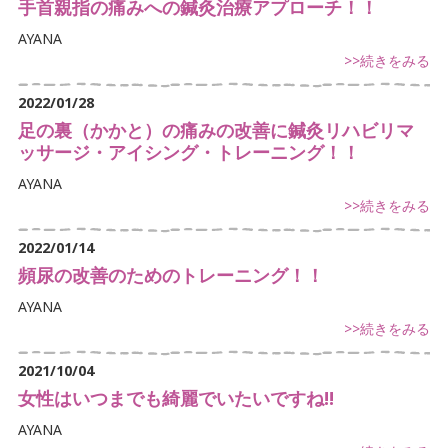
手首親指の痛みへの鍼灸治療アプローチ！！
腰痛でお悩み
AYANA
足の痛みでお悩み
>>続きをみる
体に痛みでお悩み
2022/01/28
足の裏（かかと）の痛みの改善に鍼灸リハビリマ
不定愁訴
ッサージ・アイシング・トレーニング！！
AYANA
>>続きをみる
2022/01/14
頻尿の改善のためのトレーニング！！
AYANA
>>続きをみる
2021/10/04
女性はいつまでも綺麗でいたいですね!!
AYANA