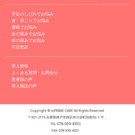
手足のしびれでお悩み
首・肩こりでお悩み
腰痛でお悩み
足の痛みでお悩み
体の痛みでお悩み
不定愁訴
求人情報
よくある質問・お問合せ
患者様の声
導入施設の声
Copyright © ㈱PRIME CARE All Rights Reserved.
〒651-2115 兵庫県神戸市西区伊川谷町別府92-1-1F，
078-939-4350
TEL
FAX 078-939-4351