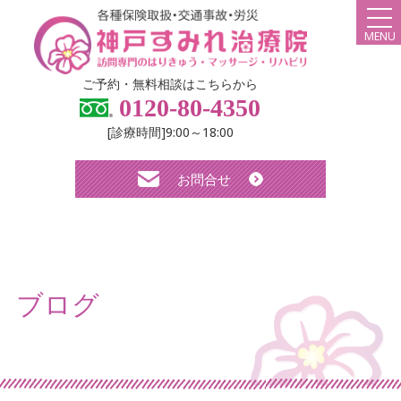
MENU
HOME
ご予約・無料相談はこちらから
0120-80-4350
弊社について
[診療時間]9:00～18:00
スタッフ紹介
お問合せ
診療メニュー・料金
よくある質問
無料体験について
ブログ
求人について
お知らせ
ブログ