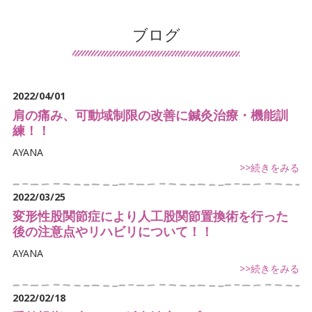
患者様の声
ブログ
導入施設の声
保険について
2022/04/01
交通事故治療
肩の痛み、可動域制限の改善に鍼灸治療・機能訓
練！！
鍼灸について
AYANA
>>続きをみる
マッサージ・リハビリについて
2022/03/25
デイサービスについて
変形性股関節症により人工股関節置換術を行った
後の注意点やリハビリについて！！
訪問看護について
AYANA
手足のしびれでお悩み
>>続きをみる
首・肩こりでお悩み
2022/02/18