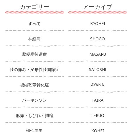
カテゴリー
アーカイブ
すべて
KYOHEI
神経痛
SHOGO
脳梗塞後遺症
MASARU
膝の痛み・変形性膝関節症
SATOSHI
後縦靭帯骨化症
AYANA
パーキンソン
TAIRA
麻痺・しびれ・拘縮
TERUO
慢性疾患
KOHEI