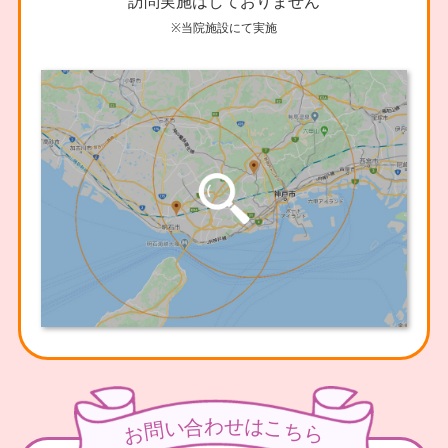
訪問実施はしておりません
※当院施設にて実施
わ
せ
合
は
い
こ
問
ち
お
ら