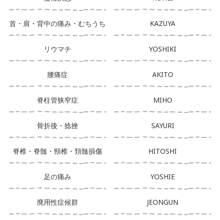
首・肩・背中の痛み・むちうち
KAZUYA
リウマチ
YOSHIKI
腰痛症
AKITO
脊柱管狭窄症
MIHO
骨折後・捻挫
SAYURI
脊椎・脊髄・頸椎・頚髄損傷
HITOSHI
足の痛み
YOSHIE
廃用性症候群
JEONGUN