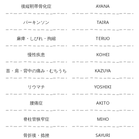
後縦靭帯骨化症
AYANA
パーキンソン
TAIRA
麻痺・しびれ・拘縮
TERUO
慢性疾患
KOHEI
首・肩・背中の痛み・むちうち
KAZUYA
リウマチ
YOSHIKI
腰痛症
AKITO
脊柱管狭窄症
MIHO
骨折後・捻挫
SAYURI