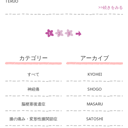
TERUO
>>続きをみる
1
2
3
カテゴリー
アーカイブ
すべて
KYOHEI
神経痛
SHOGO
脳梗塞後遺症
MASARU
膝の痛み・変形性膝関節症
SATOSHI