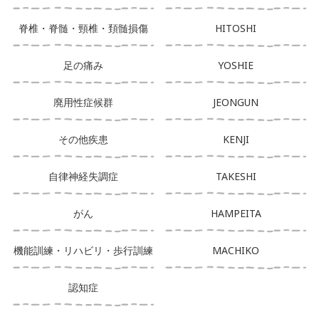
脊椎・脊髄・頸椎・頚髄損傷
HITOSHI
足の痛み
YOSHIE
廃用性症候群
JEONGUN
その他疾患
KENJI
自律神経失調症
TAKESHI
がん
HAMPEITA
機能訓練・リハビリ・歩行訓練
MACHIKO
認知症