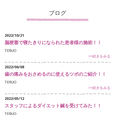
患者様の声
ブログ
導入施設の声
保険について
2022/10/21
交通事故治療
脳梗塞で寝たきりになられた患者様の施術！！
TERUO
鍼灸について
>>続きをみる
マッサージ・リハビリについて
2022/06/08
歯の痛みをおさめるのに使えるツボのご紹介！！
デイサービスについて
TERUO
訪問看護について
>>続きをみる
手足のしびれでお悩み
2022/05/12
スタッフによるダイエット鍼を受けてみた！！
首・肩こりでお悩み
TERUO