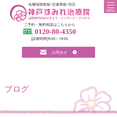
MENU
HOME
ご予約・無料相談はこちらから
0120-80-4350
弊社について
[診療時間]9:00～18:00
スタッフ紹介
お問合せ
診療メニュー・料金
よくある質問
無料体験について
ブログ
求人について
お知らせ
ブログ